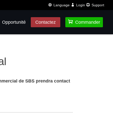
Language
Login
Support

Opportunité
Contactez
Commander
al
ommercial de SBS prendra contact