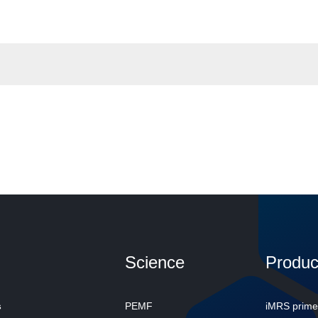
Science
Produc
s
PEMF
iMRS prime